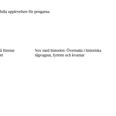
efulla upplevelsen för pengarna.
å förenar
Sov med historien: Övernatta i historiska
rt
tågvagnar, fyrtorn och kvarnar