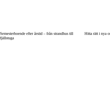
Semesterboende efter årstid – från strandhus till
Hitta rätt i nya 
fjällstuga