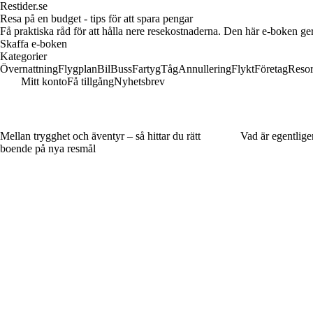
Restider.se
Resa på en budget - tips för att spara pengar
Få praktiska råd för att hålla nere resekostnaderna. Den här e-boken ger
Skaffa e-boken
Kategorier
Övernattning
Flygplan
Bil
Buss
Fartyg
Tåg
Annullering
Flykt
Företag
Reso
Mitt konto
Få tillgång
Nyhetsbrev
Mellan trygghet och äventyr – så hittar du rätt
Vad är egentlige
boende på nya resmål