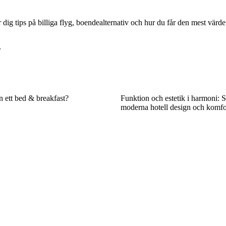
 dig tips på billiga flyg, boendealternativ och hur du får den mest värd
r
n ett bed & breakfast?
Funktion och estetik i harmoni: S
moderna hotell design och komfo