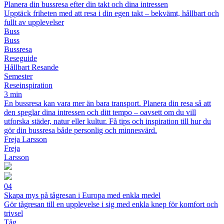
Planera din bussresa efter din takt och dina intressen
Upptäck friheten med att resa i din egen takt – bekvämt, hållbart och
fullt av upplevelser
Buss
Buss
Bussresa
Reseguide
Hållbart Resande
Semester
Reseinspiration
3 min
En bussresa kan vara mer än bara transport. Planera din resa så att
den speglar dina intressen och ditt tempo – oavsett om du vill
utforska städer, natur eller kultur. Få tips och inspiration till hur du
gör din bussresa både personlig och minnesvärd.
Freja Larsson
Freja
Larsson
04
Skapa mys på tågresan i Europa med enkla medel
Gör tågresan till en upplevelse i sig med enkla knep för komfort och
trivsel
Tåg