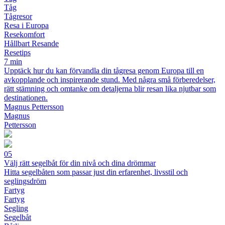
Tåg
Tågresor
Resa i Europa
Resekomfort
Hållbart Resande
Resetips
7 min
Upptäck hur du kan förvandla din tågresa genom Europa till en
avkopplande och inspirerande stund. Med några små förberedelser,
rätt stämning och omtanke om detaljerna blir resan lika njutbar som
destinationen.
Magnus Pettersson
Magnus
Pettersson
05
Välj rätt segelbåt för din nivå och dina drömmar
Hitta segelbåten som passar just din erfarenhet, livsstil och
seglingsdröm
Fartyg
Fartyg
Segling
Segelbåt