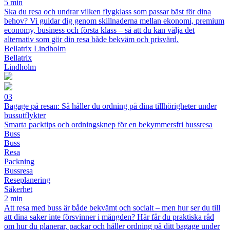
5 min
Ska du resa och undrar vilken flygklass som passar bäst för dina
behov? Vi guidar dig genom skillnaderna mellan ekonomi, premium
economy, business och första klass – så att du kan välja det
alternativ som gör din resa både bekväm och prisvärd.
Bellatrix Lindholm
Bellatrix
Lindholm
03
Bagage på resan: Så håller du ordning på dina tillhörigheter under
bussutflykter
Smarta packtips och ordningsknep för en bekymmersfri bussresa
Buss
Buss
Resa
Packning
Bussresa
Reseplanering
Säkerhet
2 min
Att resa med buss är både bekvämt och socialt – men hur ser du till
att dina saker inte försvinner i mängden? Här får du praktiska råd
om hur du planerar, packar och håller ordning på ditt bagage under