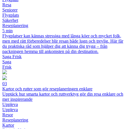
Resa
Seniorer
Flygplats
Säkerhet
Reseplanering
5 min
Flygplatser kan kännas stressiga med långa köer och mycket folk,
men med rätt förberedelser blir resan både lugn och trevlig. Här får
du praktiska råd som hjälper dig att känna dig trygg – från
packningen hemma till ankomsten på din destination.
Saga Frisk
Saga
Frisk
03
Kartor och rutter som gör reseplaneringen enklare
Upptäck hur smarta kartor och ruttverktyg gör din resa enklare och
mer inspirerande
Uppleva
Uppleva
Resor
Reseplanering
Kartor