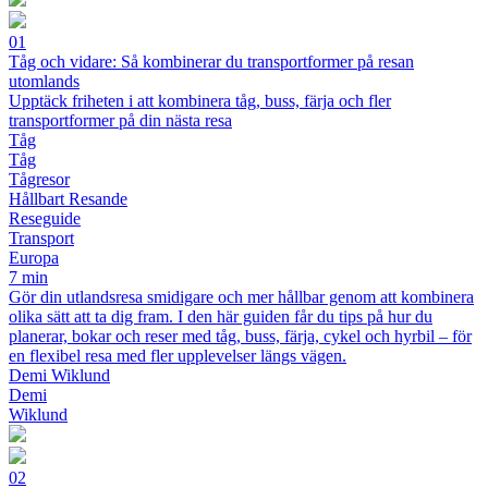
01
Tåg och vidare: Så kombinerar du transportformer på resan
utomlands
Upptäck friheten i att kombinera tåg, buss, färja och fler
transportformer på din nästa resa
Tåg
Tåg
Tågresor
Hållbart Resande
Reseguide
Transport
Europa
7 min
Gör din utlandsresa smidigare och mer hållbar genom att kombinera
olika sätt att ta dig fram. I den här guiden får du tips på hur du
planerar, bokar och reser med tåg, buss, färja, cykel och hyrbil – för
en flexibel resa med fler upplevelser längs vägen.
Demi Wiklund
Demi
Wiklund
02