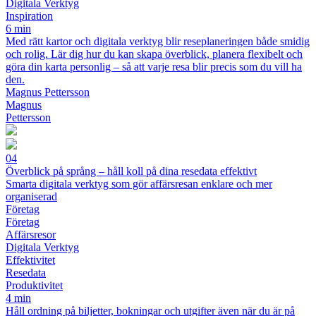
Digitala Verktyg
Inspiration
6 min
Med rätt kartor och digitala verktyg blir reseplaneringen både smidig
och rolig. Lär dig hur du kan skapa överblick, planera flexibelt och
göra din karta personlig – så att varje resa blir precis som du vill ha
den.
Magnus Pettersson
Magnus
Pettersson
04
Överblick på språng – håll koll på dina resedata effektivt
Smarta digitala verktyg som gör affärsresan enklare och mer
organiserad
Företag
Företag
Affärsresor
Digitala Verktyg
Effektivitet
Resedata
Produktivitet
4 min
Håll ordning på biljetter, bokningar och utgifter även när du är på