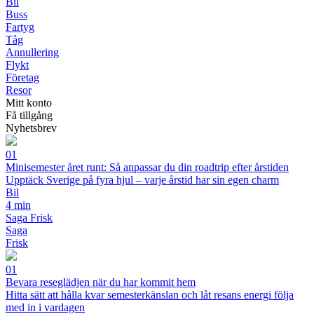
Bil
Buss
Fartyg
Tåg
Annullering
Flykt
Företag
Resor
Mitt konto
Få tillgång
Nyhetsbrev
01
Minisemester året runt: Så anpassar du din roadtrip efter årstiden
Upptäck Sverige på fyra hjul – varje årstid har sin egen charm
Bil
4 min
Saga Frisk
Saga
Frisk
01
Bevara reseglädjen när du har kommit hem
Hitta sätt att hålla kvar semesterkänslan och låt resans energi följa
med in i vardagen