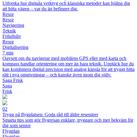
Utforska hur digitala verktyg och klassiska metoder kan hjälpa dig
att hitta vägen – var du än befinner dig.
Resor
Resor
Navigering
Teknik
Friluftsliv
Resor
Digitalisering
7 min
Oavsett om du navigerar med mobilens GPS eller med karta och
kompass handlar orientering om mer än bara teknik. Upptäck hur du
kan kombinera digital precision med analog känsla för att tryggt hitta
rätt i nya omgivningar – och kanske även inom dig själv.
Saga Frisk
Saga
Frisk
02
Trygg på flygplatsen: Goda råd till äldre resenärer
Smarta tips som gör flygresan enklare, tryggare och mer bekväm för
dig som senior
Flygplan
Flygplan