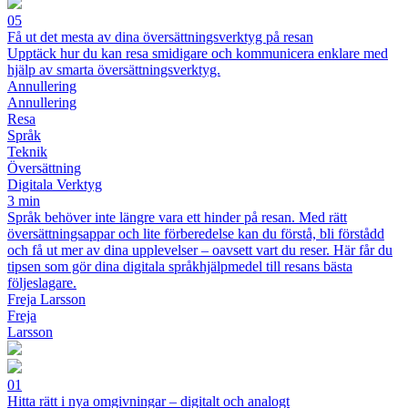
05
Få ut det mesta av dina översättningsverktyg på resan
Upptäck hur du kan resa smidigare och kommunicera enklare med
hjälp av smarta översättningsverktyg.
Annullering
Annullering
Resa
Språk
Teknik
Översättning
Digitala Verktyg
3 min
Språk behöver inte längre vara ett hinder på resan. Med rätt
översättningsappar och lite förberedelse kan du förstå, bli förstådd
och få ut mer av dina upplevelser – oavsett vart du reser. Här får du
tipsen som gör dina digitala språkhjälpmedel till resans bästa
följeslagare.
Freja Larsson
Freja
Larsson
01
Hitta rätt i nya omgivningar – digitalt och analogt