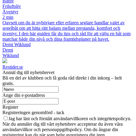
Båtliv
Friluftsliv
Äventyr
2 min
Oavsett om du är nybörjare eller erfaren seglare handlar valet av
segelbåt om att hitta rätt balans mellan prestanda, komfort och
äventyr. I den här guiden får du tips och råd för att välja en båt som
matchar både din nivå och dina framtidsplaner på havet.
Demi Wiklund
Demi
Wiklund
Restider.se
Anmäl dig till nyhetsbrevet
Bli en del av klubben och få goda råd direkt i din inkorg – helt
gratis.
Ange din e-postadress
Register
Registreringen genomförd - tack
Jag har läst och förstått användarvillkoren och integritetspolicyn.
När du anmäler dig till vårt nyhetsbrev accepterar du även våra
användarvillkor och personuppgiftspolicy. Om du ångrar din
registrering kan du när som helst avregistrera dig igen.