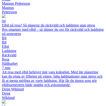
Magnus Pettersson
Magnus
Pettersson
04
Elbil på resa? Så planerar du räckvidd och laddning utan stress
Res smartare med elbil – så slipper du oro för räckvidd och laddning
på semestern
Bil
Bil
Elbil
Laddning
Räckvidd
Resa
Hållbarhet
7 min
Att resa med elbil behöver inte vara krångligt. Med lite planering
kan du njuta av friheten på vägen, hitta laddstationer utan stress och
få ut mesta möjliga av varje laddning. Här får du tipsen som gör
elbilssemestern både smidig och avkopplande.
Demi Wiklund
Demi
Wiklund