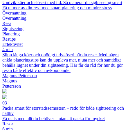
Undvik köer och slöseri med tid: Så planerar du sightseeing smart
Få ut mer av din resa med smart planering och mindre stress
Övernattning
Övernattning
Resa
Sightseeing
Planering
Restips
Effektivitet
4 min
Slipp långa köer och onödigt tidsslöseri när du reser. Med några
enkla planeringstips kan du uppleva mer, njuta mer och samtidigt
behålla lugnet under din sightseeing. Här får du råd för hur du gör
resan både effektiv och avkopplande.
Magnus Pettersson
Magnus
Pettersson
03
Packa smart för storstadssemestern – redo för både sightseeing och
nattliv
Få plats med allt du behöver – utan att packa för mycket
Resor
6 min