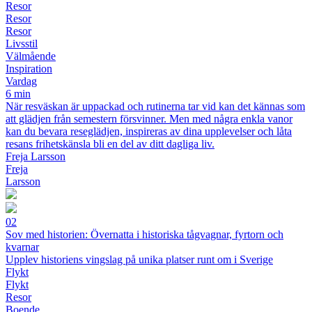
Resor
Resor
Resor
Livsstil
Välmående
Inspiration
Vardag
6 min
När resväskan är uppackad och rutinerna tar vid kan det kännas som
att glädjen från semestern försvinner. Men med några enkla vanor
kan du bevara reseglädjen, inspireras av dina upplevelser och låta
resans frihetskänsla bli en del av ditt dagliga liv.
Freja Larsson
Freja
Larsson
02
Sov med historien: Övernatta i historiska tågvagnar, fyrtorn och
kvarnar
Upplev historiens vingslag på unika platser runt om i Sverige
Flykt
Flykt
Resor
Boende