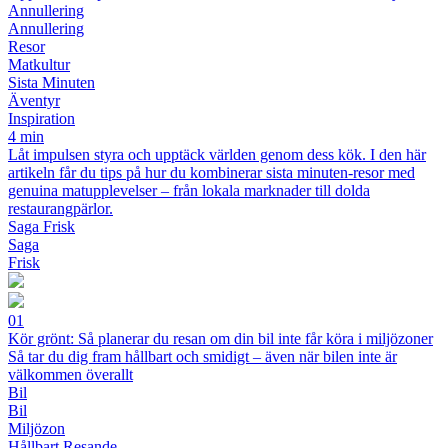
Annullering
Annullering
Resor
Matkultur
Sista Minuten
Äventyr
Inspiration
4 min
Låt impulsen styra och upptäck världen genom dess kök. I den här
artikeln får du tips på hur du kombinerar sista minuten-resor med
genuina matupplevelser – från lokala marknader till dolda
restaurangpärlor.
Saga Frisk
Saga
Frisk
01
Kör grönt: Så planerar du resan om din bil inte får köra i miljözoner
Så tar du dig fram hållbart och smidigt – även när bilen inte är
välkommen överallt
Bil
Bil
Miljözon
Hållbart Resande