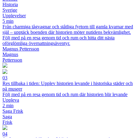
Historia
Sverige
Upplevelser
5 min
Från charmiga tågvagnar och ståtliga fyrtorn till gamla kvarnar med
själ – upptäck boenden där historien möter nutidens bekvämlighet.
Följ med på en resa genom tid och rum och hitta ditt nästa
oförglömliga övernattningsäventyr.
Magnus Pettersson
Magnus
Pettersson
03
Res tillbaka i tiden: Upplev historien levande i historiska städer och
på museer
Följ med på en resa genom tid och rum där historien blir levande
Uppleva
2 min
Saga Frisk
Saga
Frisk
04