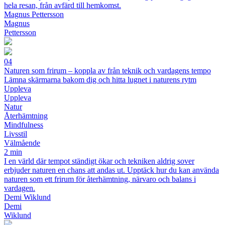
hela resan, från avfärd till hemkomst.
Magnus Pettersson
Magnus
Pettersson
04
Naturen som frirum – koppla av från teknik och vardagens tempo
Lämna skärmarna bakom dig och hitta lugnet i naturens rytm
Uppleva
Uppleva
Natur
Återhämtning
Mindfulness
Livsstil
Välmående
2 min
I en värld där tempot ständigt ökar och tekniken aldrig sover
erbjuder naturen en chans att andas ut. Upptäck hur du kan använda
naturen som ett frirum för återhämtning, närvaro och balans i
vardagen.
Demi Wiklund
Demi
Wiklund