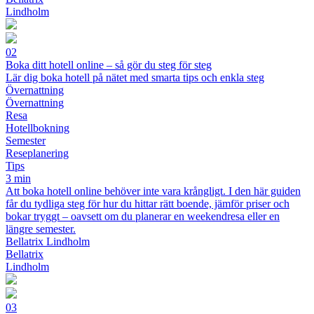
Lindholm
02
Boka ditt hotell online – så gör du steg för steg
Lär dig boka hotell på nätet med smarta tips och enkla steg
Övernattning
Övernattning
Resa
Hotellbokning
Semester
Reseplanering
Tips
3 min
Att boka hotell online behöver inte vara krångligt. I den här guiden
får du tydliga steg för hur du hittar rätt boende, jämför priser och
bokar tryggt – oavsett om du planerar en weekendresa eller en
längre semester.
Bellatrix Lindholm
Bellatrix
Lindholm
03