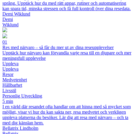
språng. Upptäck hur du med rätt appar, rutiner och automatisering
kan spara tid, minska stressen och få full kontroll över dina resedata.
Demi Wiklund
Demi
Wiklund
01
Res med närvaro – så får du mer ut av dina reseupplevelser
Upptäck hur närvaro kan förvandla varje resa till en djupare och mer
meningsfull upplevelse
Uppleva
Uppleva
Resor
Medvetenhet
Hållbarhet
Livsstil
Personlig Utveckling
5 min
I en värld där resandet ofta handlar om att hinna med så mycket som
möjligt, visar vi hur du kan sakta ner, resa medvetet och verkligen
uppleva platserna du besöker. Lär dig att resa med närvaro – och ta
med dig känslan hem.
Bellatrix Lindholm
Bellatrix