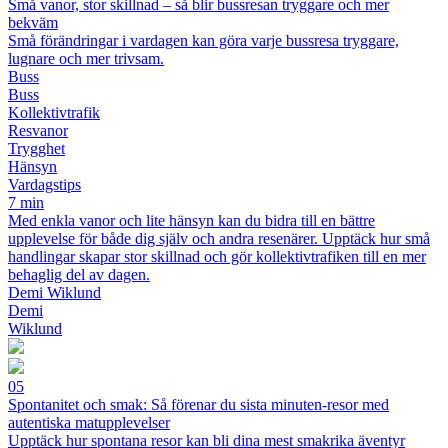
Små vanor, stor skillnad – så blir bussresan tryggare och mer
bekväm
Små förändringar i vardagen kan göra varje bussresa tryggare,
lugnare och mer trivsam.
Buss
Buss
Kollektivtrafik
Resvanor
Trygghet
Hänsyn
Vardagstips
7 min
Med enkla vanor och lite hänsyn kan du bidra till en bättre
upplevelse för både dig själv och andra resenärer. Upptäck hur små
handlingar skapar stor skillnad och gör kollektivtrafiken till en mer
behaglig del av dagen.
Demi Wiklund
Demi
Wiklund
05
Spontanitet och smak: Så förenar du sista minuten-resor med
autentiska matupplevelser
Upptäck hur spontana resor kan bli dina mest smakrika äventyr