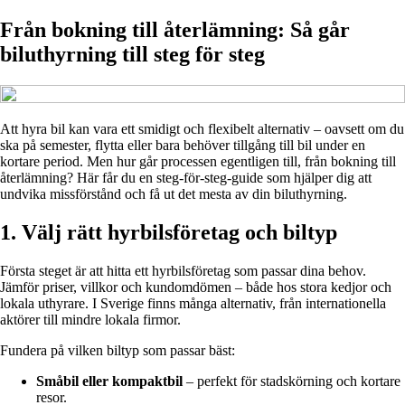
Från bokning till återlämning: Så går
biluthyrning till steg för steg
Att hyra bil kan vara ett smidigt och flexibelt alternativ – oavsett om du
ska på semester, flytta eller bara behöver tillgång till bil under en
kortare period. Men hur går processen egentligen till, från bokning till
återlämning? Här får du en steg-för-steg-guide som hjälper dig att
undvika missförstånd och få ut det mesta av din biluthyrning.
1. Välj rätt hyrbilsföretag och biltyp
Första steget är att hitta ett hyrbilsföretag som passar dina behov.
Jämför priser, villkor och kundomdömen – både hos stora kedjor och
lokala uthyrare. I Sverige finns många alternativ, från internationella
aktörer till mindre lokala firmor.
Fundera på vilken biltyp som passar bäst:
Småbil eller kompaktbil
– perfekt för stadskörning och kortare
resor.