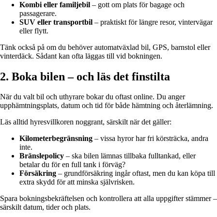
Kombi eller familjebil
– gott om plats för bagage och
passagerare.
SUV eller transportbil
– praktiskt för längre resor, vintervägar
eller flytt.
Tänk också på om du behöver automatväxlad bil, GPS, barnstol eller
vinterdäck. Sådant kan ofta läggas till vid bokningen.
2. Boka bilen – och läs det finstilta
När du valt bil och uthyrare bokar du oftast online. Du anger
upphämtningsplats, datum och tid för både hämtning och återlämning.
Läs alltid hyresvillkoren noggrant, särskilt när det gäller:
Kilometerbegränsning
– vissa hyror har fri körsträcka, andra
inte.
Bränslepolicy
– ska bilen lämnas tillbaka fulltankad, eller
betalar du för en full tank i förväg?
Försäkring
– grundförsäkring ingår oftast, men du kan köpa till
extra skydd för att minska självrisken.
Spara bokningsbekräftelsen och kontrollera att alla uppgifter stämmer –
särskilt datum, tider och plats.