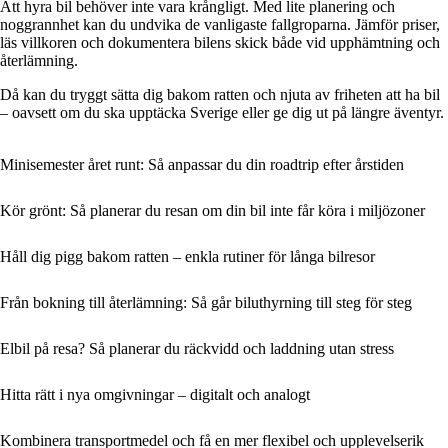
Att hyra bil behöver inte vara krångligt. Med lite planering och
noggrannhet kan du undvika de vanligaste fallgroparna. Jämför priser,
läs villkoren och dokumentera bilens skick både vid upphämtning och
återlämning.
Då kan du tryggt sätta dig bakom ratten och njuta av friheten att ha bil
– oavsett om du ska upptäcka Sverige eller ge dig ut på längre äventyr.
Minisemester året runt: Så anpassar du din roadtrip efter årstiden
Kör grönt: Så planerar du resan om din bil inte får köra i miljözoner
Håll dig pigg bakom ratten – enkla rutiner för långa bilresor
Från bokning till återlämning: Så går biluthyrning till steg för steg
Elbil på resa? Så planerar du räckvidd och laddning utan stress
Hitta rätt i nya omgivningar – digitalt och analogt
Kombinera transportmedel och få en mer flexibel och upplevelserik