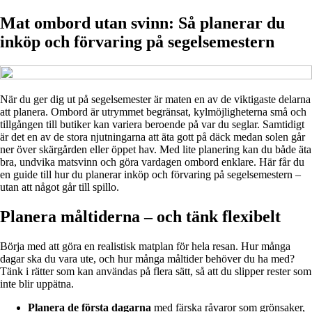
Mat ombord utan svinn: Så planerar du
inköp och förvaring på segelsemestern
När du ger dig ut på segelsemester är maten en av de viktigaste delarna
att planera. Ombord är utrymmet begränsat, kylmöjligheterna små och
tillgången till butiker kan variera beroende på var du seglar. Samtidigt
är det en av de stora njutningarna att äta gott på däck medan solen går
ner över skärgården eller öppet hav. Med lite planering kan du både äta
bra, undvika matsvinn och göra vardagen ombord enklare. Här får du
en guide till hur du planerar inköp och förvaring på segelsemestern –
utan att något går till spillo.
Planera måltiderna – och tänk flexibelt
Börja med att göra en realistisk matplan för hela resan. Hur många
dagar ska du vara ute, och hur många måltider behöver du ha med?
Tänk i rätter som kan användas på flera sätt, så att du slipper rester som
inte blir uppätna.
Planera de första dagarna
med färska råvaror som grönsaker,