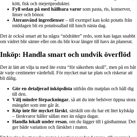
kött, fisk och mejeriprodukter.
Fyll sedan på med hållbara varor
som pasta, ris, konserver,
linser och bönor.
Återanvänd ingredienser
– till exempel kan kokt potatis från
middagen bli en potatissallad till lunch nästa dag.
Det är också smart att ha några “nödrätter” redo, som kan lagas snabbt
om vädret blir sämre eller om du blir kvar längre till havs än planerat.
Inköp: Handla smart och undvik överflöd
Det är lätt att vilja ta med lite extra “för säkerhets skull”, men på en båt
är varje centimeter värdefull. För mycket mat tar plats och riskerar att
bli dålig.
Gör en detaljerad inköpslista
utifrån din matplan och håll dig
till den.
Välj mindre förpackningar
, så att du inte behöver öppna stora
mängder som inte går åt.
Köp inte för mycket färskt
, särskilt om du har ett litet kylskåp
– färskvaror håller sällan mer än några dagar.
Handla lokalt under resan
, om du lägger till i gästhamnar. Det
ger både variation och färskhet i maten.