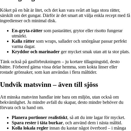
Köket på en båt är litet, och det kan vara svårt att laga stora rätter,
särskilt om det gungar. Därför är det smart att välja enkla recept med få
ingredienser och minimal disk.
En-gryta-rätter
som pastarätter, grytor eller risotto fungerar
utmärkt.
Kalla rätter
som wraps, sallader och smörgåsar passar perfekt
varma dagar.
Kryddor och marinader
ger mycket smak utan att ta stor plats.
Tänk också på gasförbrukningen – ju kortare tillagningstid, desto
bättre. Förbered gärna vissa delar hemma, som kokta linser eller
rostade grönsaker, som kan användas i flera måltider.
Undvik matsvinn – även till sjöss
Att minska matsvinn handlar inte bara om miljön, utan också om
bekvämlighet. Ju mindre avfall du skapar, desto mindre behöver du
förvara och ta hand om.
Planera portioner realistiskt
, så att du inte lagar för mycket.
Spara rester i täta burkar
, och använd dem i nästa måltid.
Kolla lokala regler
innan du kastar något överbord – i många