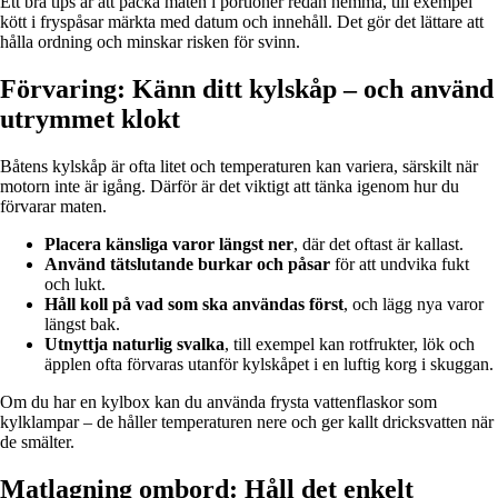
Ett bra tips är att packa maten i portioner redan hemma, till exempel
kött i fryspåsar märkta med datum och innehåll. Det gör det lättare att
hålla ordning och minskar risken för svinn.
Förvaring: Känn ditt kylskåp – och använd
utrymmet klokt
Båtens kylskåp är ofta litet och temperaturen kan variera, särskilt när
motorn inte är igång. Därför är det viktigt att tänka igenom hur du
förvarar maten.
Placera känsliga varor längst ner
, där det oftast är kallast.
Använd tätslutande burkar och påsar
för att undvika fukt
och lukt.
Håll koll på vad som ska användas först
, och lägg nya varor
längst bak.
Utnyttja naturlig svalka
, till exempel kan rotfrukter, lök och
äpplen ofta förvaras utanför kylskåpet i en luftig korg i skuggan.
Om du har en kylbox kan du använda frysta vattenflaskor som
kylklampar – de håller temperaturen nere och ger kallt dricksvatten när
de smälter.
Matlagning ombord: Håll det enkelt